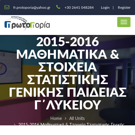
fr.protoporia@yahoo.gr
+30 2641 048284
Login
Register
2015-2016
ΜΑΘΗΜΑΤΙΚΆ &
ΣΤΟΙΧΕΊΑ
ΣΤΑΤΙΣΤΙΚΉΣ
ΓΕΝΙΚΉΣ ΠΑΙΔΕΊΑΣ
Γ΄ΛΥΚΕΙΟΥ
Home
All Units
2015-2016 Μαθηματικά & Στοιχεία Στατιστικής Γενικής
Παιδείας Γ΄ΛΥΚΕΙΟΥ