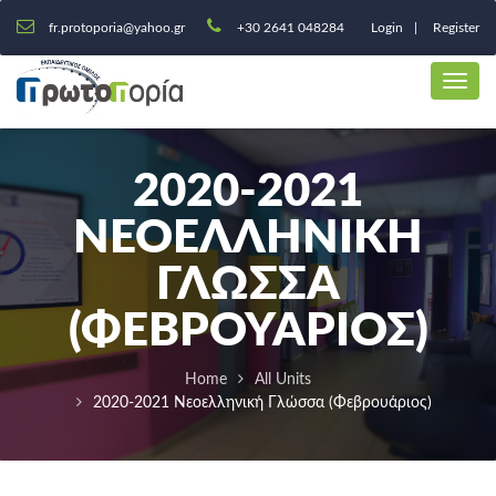
fr.protoporia@yahoo.gr
+30 2641 048284
Login
Register
2020-2021
ΝΕΟΕΛΛΗΝΙΚΉ
ΓΛΏΣΣΑ
(ΦΕΒΡΟΥΆΡΙΟΣ)
Home
All Units
2020-2021 Νεοελληνική Γλώσσα (Φεβρουάριος)