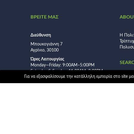
ΒΡΕΙΤΕ ΜΑΣ
ABOUT
Διεύθυνση
Η Πολι
Τρίπτυ
Μπουκογιάννη 7
Πολυσυ
Αγρίνιο, 30100
Ώρες Λειτουργίας
SEAR
Monday—Friday: 9:00AM–5:00PM
Saturday & Sunday: 11:00AM–3:00PM
Για να εξασφαλίσουμε την κατάλληλη εμπειρία στο site μας
Αναζήτ
για: