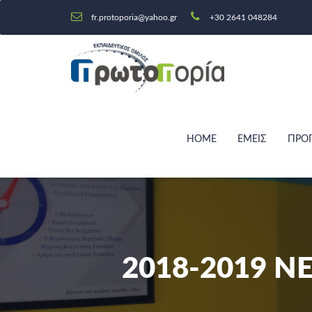
fr.protoporia@yahoo.gr
+30 2641 048284
HOME
ΕΜΕΙΣ
ΠΡΟ
2018-2019 