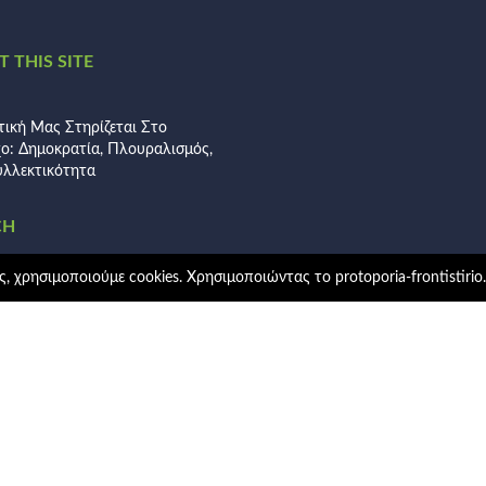
 THIS SITE
τική Μας Στηρίζεται Στο
χο: Δημοκρατία, Πλουραλισμός,
λλεκτικότητα
CH
, χρησιμοποιούμε cookies. Χρησιμοποιώντας το protoporia-frontistirio
ηση