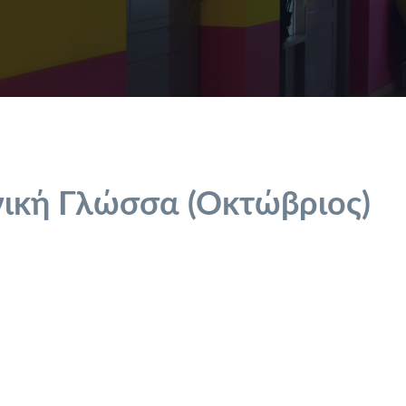
ική Γλώσσα (Οκτώβριος)