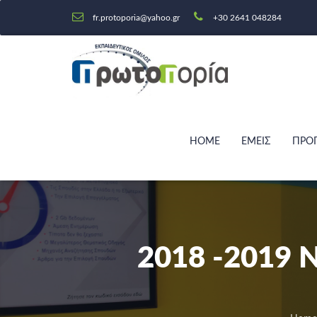
fr.protoporia@yahoo.gr
+30 2641 048284
HOME
ΕΜΕΙΣ
ΠΡΟ
2018 -2019