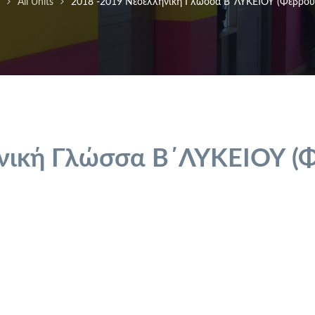
All Units
2018 -2019 Νεοελληνική Γλώσσα Β΄ΛΥΚΕΙΟΥ (Φεβρου
νική Γλώσσα Β΄ΛΥΚΕΙΟΥ (Φ