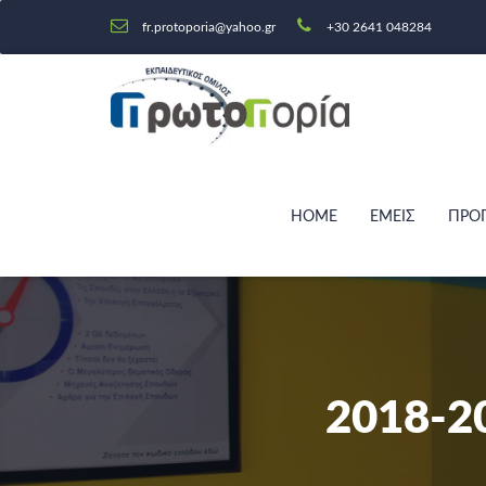
fr.protoporia@yahoo.gr
+30 2641 048284
HOME
ΕΜΕΙΣ
ΠΡΟ
2018-