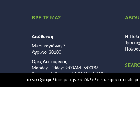
ΒΡΕΙΤΕ ΜΑΣ
ABOUT
Διεύθυνση
Η Πολι
Τρίπτυ
Μπουκογιάννη 7
Πολυσυ
Αγρίνιο, 30100
Ώρες Λειτουργίας
SEAR
Monday—Friday: 9:00AM–5:00PM
Saturday & Sunday: 11:00AM–3:00PM
Για να εξασφαλίσουμε την κατάλληλη εμπειρία στο site μας
Αναζήτ
για: