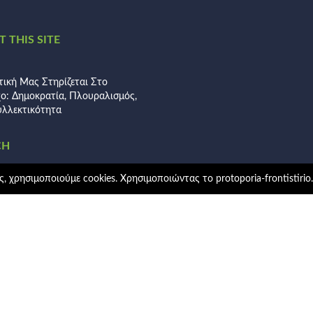
 THIS SITE
τική Μας Στηρίζεται Στο
χο: Δημοκρατία, Πλουραλισμός,
λλεκτικότητα
CH
, χρησιμοποιούμε cookies. Χρησιμοποιώντας το protoporia-frontistirio
ηση